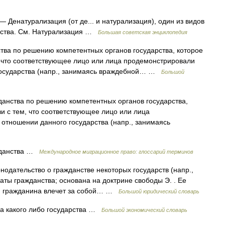
— Денатурализация (от де... и натурализация), один из видов
арства. См. Натурализация …
Большая советская энциклопедия
тва по решению компетентных органов государства, которое
м, что соответствующее лицо или лица продемонстрировали
государства (напр., занимаясь враждебной… …
Большой
анства по решению компетентных органов государства,
зи с тем, что соответствующее лицо или лица
отношении данного государства (напр., занимаясь
жданства …
Международное миграционное право: глоссарий терминов
нодательство о гражданстве некоторых государств (напр.,
раты гражданства; основана на доктрине свободы Э. . Ее
ция гражданина влечет за собой… …
Большой юридический словарь
а какого либо государства …
Большой экономический словарь