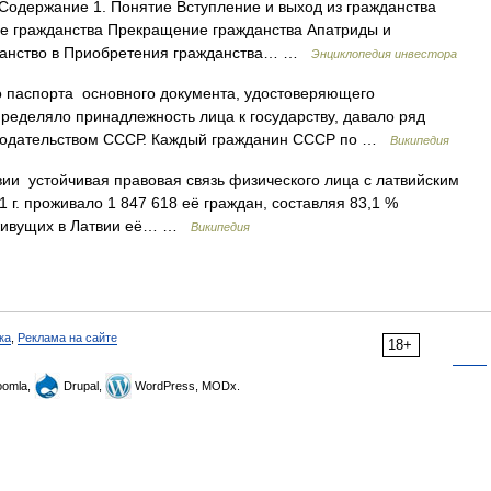
 Содержание 1. Понятие Вступление и выход из гражданства
е гражданства Прекращение гражданства Апатриды и
жданство в Приобретения гражданства… …
Энциклопедия инвестора
 паспорта основного документа, удостоверяющего
еделяло принадлежность лица к государству, давало ряд
онодательством СССР. Каждый гражданин СССР по …
Википедия
ии устойчивая правовая связь физического лица с латвийским
1 г. проживало 1 847 618 её граждан, составляя 83,1 %
ь живущих в Латвии её… …
Википедия
ка
,
Реклама на сайте
18+
omla,
Drupal,
WordPress, MODx.