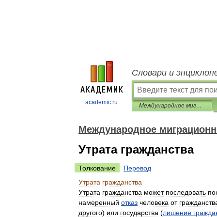
Словари и энциклоп
academic.ru
Международное миграционное право: глоссарий терминов
Международное миграционно
Утрата гражданства
Толкование
Перевод
Утрата
гражданства
Утрата
гражданства
может
последовать
по
намеренный
отказ
человека
от
гражданств
другого
)
или
государства
(
лишение
гражда