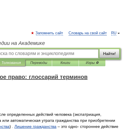
Запомнить сайт
Словарь на свой сайт
RU
едии на Академике
Найти!
Толкования
Переводы
Книги
Игры ⚽
е право: глоссарий терминов
сле
определенных
действий
человека
(
экспатриация
,
а
или
автоматическая
утрата
гражданства
при
приобретении
нства
) .
Лишение
гражданства
–
это
одно
-
стороннее
действие