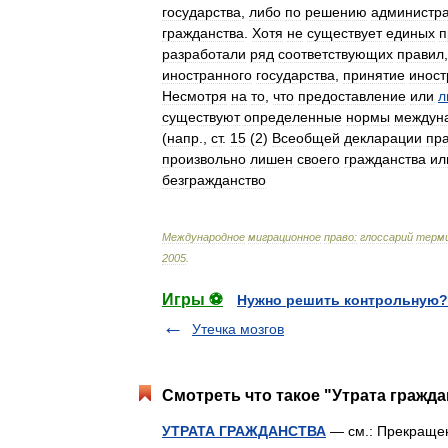
государства
,
либо
по
решению
администр
гражданства
.
Хотя
не
существует
единых
п
разработали
ряд
соответствующих
правил
иностранного
государства
,
принятие
инос
Несмотря
на
то
,
что
предоставление
или
л
существуют
определенные
нормы
междун
(
напр
.,
ст
.
15
(
2
)
Всеобщей
декларации
пр
произвольно
лишен
своего
гражданства
ил
безгражданство
Международное
миграционное
право:
глоссарий
терм
2005
.
Игры ⚽
Нужно решить контрольную?
Утечка мозгов
Смотреть что такое "Утрата гражда
УТРАТА ГРАЖДАНСТВА
— см.: Прекраще