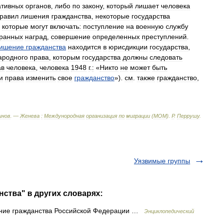
ативных
органов
,
либо
по
закону
,
который
лишает
человека
равил
лишения
гражданства
,
некоторые
государства
,
которые
могут
включать:
поступление
на
военную
службу
транных
наград
,
совершение
определенных
преступлений
.
ишение
гражданства
находится
в
юрисдикции
государства
,
ародного
права
,
которым
государства
должны
следовать
ав
человека
,
человека
1948
г
.
:
«
Никто
не
может
быть
и
права
изменить
свое
гражданство
»).
см
.
также
гражданство
,
инов
. —
Женева
:
Междунородная
организация
по
миграции
(
МОМ
)
.
Р
.
Перрушу
.
Уязвимые группы
нства" в других словарях:
ние гражданства Российской Федерации …
Энциклопедический