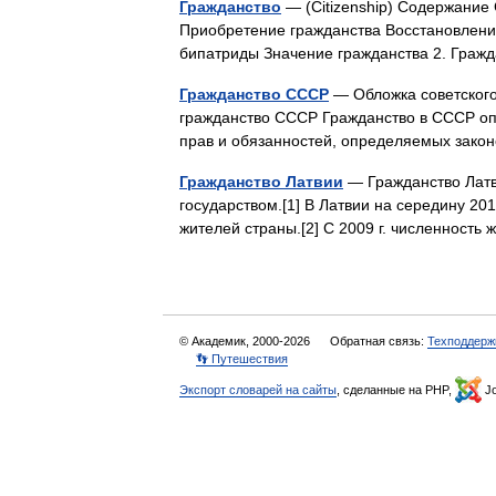
Гражданство
— (Citizenship) Содержание
Приобретение гражданства Восстановлени
бипатриды Значение гражданства 2. Гра
Гражданство СССР
— Обложка советского
гражданство СССР Гражданство в СССР опр
прав и обязанностей, определяемых зак
Гражданство Латвии
— Гражданство Латв
государством.[1] В Латвии на середину 201
жителей страны.[2] С 2009 г. численност
© Академик, 2000-2026
Обратная связь:
Техподдерж
👣 Путешествия
Экспорт словарей на сайты
, сделанные на PHP,
Jo